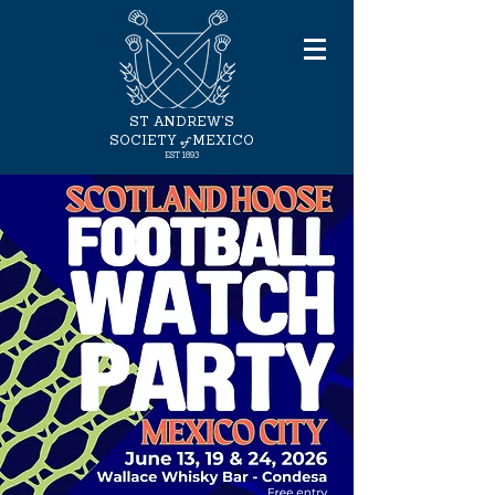
ST ANDREW'S
of
SOCIETY
MEXICO
EST
1893