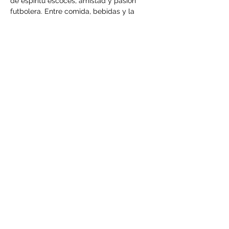
de espíritu escocés, amistad y pasión 
futbolera. Entre comida, bebidas y la 
emoción de cada encuentro, viviremos 
juntos el regreso de Escocia al escenario 
mundial.
📍Wallace Whisky Bar. Condesa
⚽ Escocia vs Brasil.
Show More
Share this event