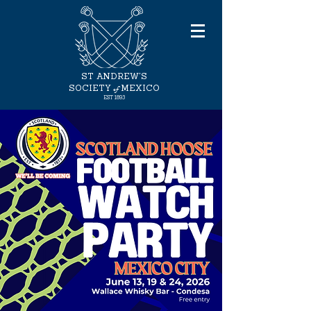
ST ANDREW'S
of
SOCIETY
MEXICO
EST 1893