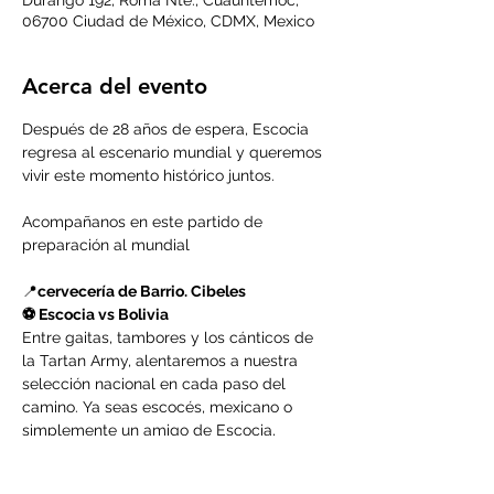
Durango 192, Roma Nte., Cuauhtémoc,
06700 Ciudad de México, CDMX, Mexico
Acerca del evento
Después de 28 años de espera, Escocia 
regresa al escenario mundial y queremos 
vivir este momento histórico juntos.
Acompañanos en este partido de 
preparación al mundial
📍
cervecería de Barrio. Cibeles
⚽ Escocia vs Bolivia
Entre gaitas, tambores y los cánticos de 
la Tartan Army, alentaremos a nuestra 
selección nacional en cada paso del 
camino. Ya seas escocés, mexicano o 
simplemente un amigo de Escocia, 
encontrarás un lugar donde compartir la 
experiencia, conocer a otros aficionados y 