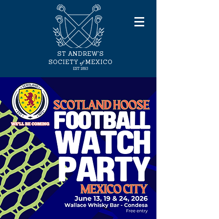
ST ANDREW'S
of
SOCIETY
MEXICO
EST 1893