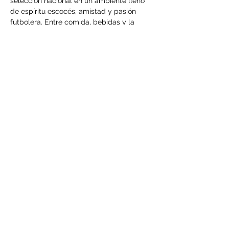
selección nacional en un ambiente lleno 
de espíritu escocés, amistad y pasión 
futbolera. Entre comida, bebidas y la 
emoción de cada encuentro, viviremos 
juntos el regreso de Escocia al escenario 
mundial.
📍
Wallace Whisky Bar. Condesa
⚽Escocia vs Marruecos
Mostrar más
Compartir este evento