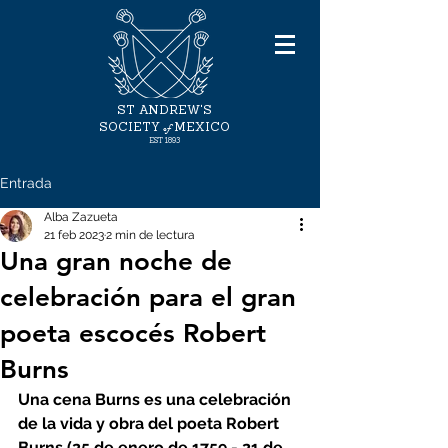
ST ANDREW'S
of
SOCIETY
MEXICO
EST 1893
Entrada
Alba Zazueta
21 feb 2023
2 min de lectura
Una gran noche de
celebración para el gran
poeta escocés Robert
Burns
Una cena Burns es una celebración 
de la vida y obra del poeta Robert 
Burns (25 de enero de 1759 - 21 de 