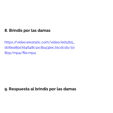
8. Brindis por las damas
https://video.wixstatic.com/video/ed12b5_
d06ea85e7d4648c1ac8a432ec7acdcda/10
80p/mp4/file.mp4
9. Respuesta al brindis por las damas