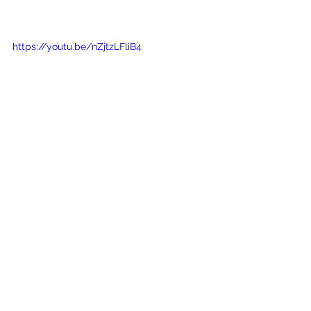
https://youtu.be/nZjtzLFliB4
11. Baile: ocasionalmente, la cena 
puede concluir con bailes 
tradicionales escoceses, si el 
recinto lo permite.